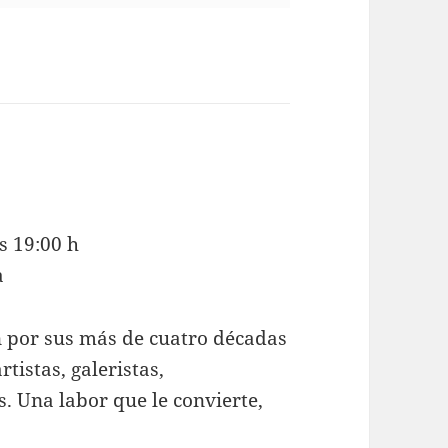
s 19:00 h
a
n por sus más de cuatro décadas
istas, galeristas,
as. Una labor que le convierte,